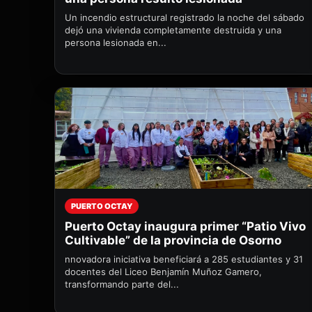
Un incendio estructural registrado la noche del sábado
dejó una vivienda completamente destruida y una
persona lesionada en...
PUERTO OCTAY
Puerto Octay inaugura primer “Patio Vivo
Cultivable” de la provincia de Osorno
nnovadora iniciativa beneficiará a 285 estudiantes y 31
docentes del Liceo Benjamín Muñoz Gamero,
transformando parte del...