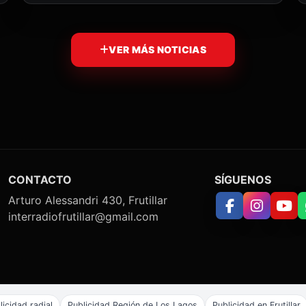
VER MÁS NOTICIAS
CONTACTO
SÍGUENOS
Arturo Alessandri 430, Frutillar
interradiofrutillar@gmail.com
licidad radial
Publicidad Región de Los Lagos
Publicidad en Frutillar