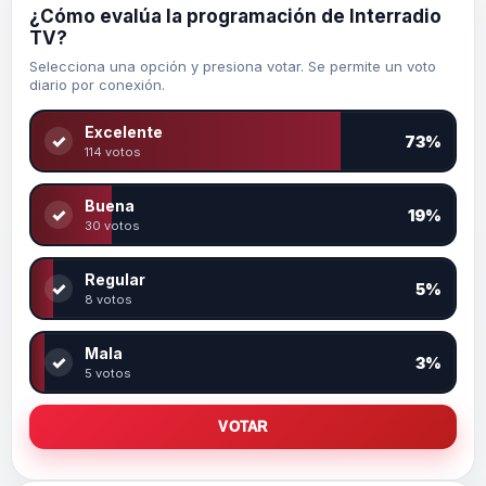
¿Cómo evalúa la programación de Interradio
TV?
Selecciona una opción y presiona votar. Se permite un voto
diario por conexión.
Excelente
✓
73%
114 votos
Buena
✓
19%
30 votos
Regular
✓
5%
8 votos
Mala
✓
3%
5 votos
VOTAR