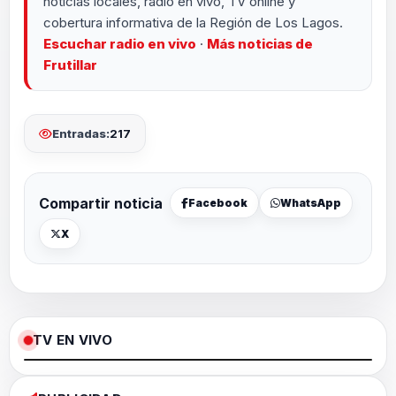
noticias locales, radio en vivo, TV online y
cobertura informativa de la Región de Los Lagos.
Escuchar radio en vivo
·
Más noticias de
Frutillar
Entradas:
217
Compartir noticia
Facebook
WhatsApp
X
TV EN VIVO
Loaded
:
Pause
Unmute
Fullscree
0%