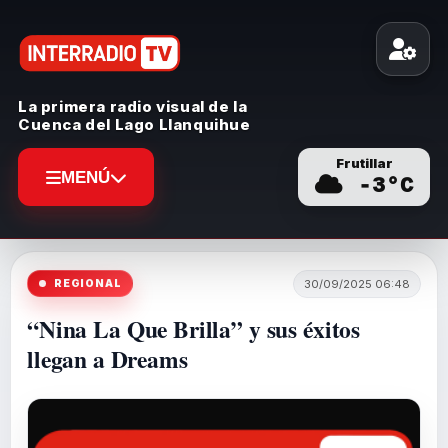
La primera radio visual de la
Cuenca del Lago Llanquihue
Frutillar
MENÚ
-3
°C
REGIONAL
30/09/2025 06:48
“Nina La Que Brilla” y sus éxitos
llegan a Dreams