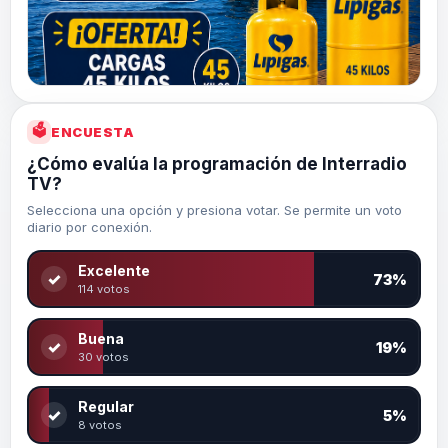
🗳
ENCUESTA
¿Cómo evalúa la programación de Interradio
TV?
Selecciona una opción y presiona votar. Se permite un voto
diario por conexión.
Excelente
✓
73%
114 votos
Buena
✓
19%
30 votos
Regular
✓
5%
8 votos