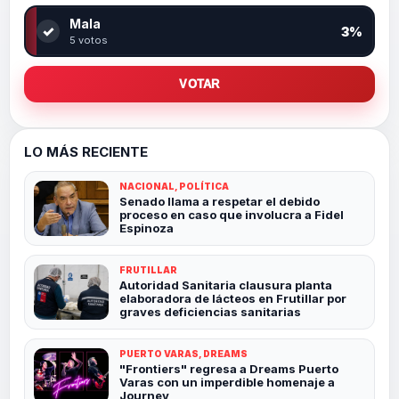
Mala
✓
3%
5 votos
VOTAR
LO MÁS RECIENTE
NACIONAL, POLÍTICA
Senado llama a respetar el debido
proceso en caso que involucra a Fidel
Espinoza
FRUTILLAR
Autoridad Sanitaria clausura planta
elaboradora de lácteos en Frutillar por
graves deficiencias sanitarias
PUERTO VARAS, DREAMS
"Frontiers" regresa a Dreams Puerto
Varas con un imperdible homenaje a
Journey