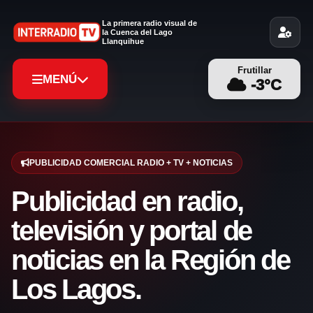
La primera radio visual de
la Cuenca del Lago
Llanquihue
Frutillar
MENÚ
-3
°C
PUBLICIDAD COMERCIAL RADIO + TV + NOTICIAS
Publicidad en radio,
televisión y portal de
noticias en la Región de
Los Lagos.