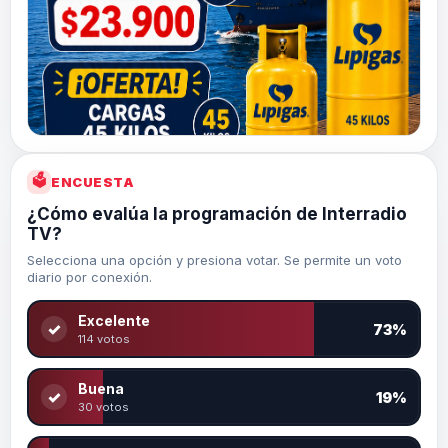
🗳
ENCUESTA
¿Cómo evalúa la programación de Interradio
TV?
Selecciona una opción y presiona votar. Se permite un voto
diario por conexión.
Excelente
✓
73%
114 votos
Buena
✓
19%
30 votos