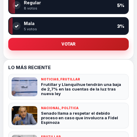
Regular
✓
5%
8 votos
Mala
✓
3%
5 votos
VOTAR
LO MÁS RECIENTE
NOTICIAS, FRUTILLAR
Frutillar y Llanquihue tendrán una baja
de 2,7% en las cuentas de la luz tras
nueva ley
NACIONAL, POLÍTICA
Senado llama a respetar el debido
proceso en caso que involucra a Fidel
Espinoza
FRUTILLAR