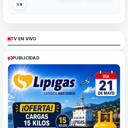
X
TV EN VIVO
Loaded
:
Pause
Unmute
Fullscree
0%
PUBLICIDAD