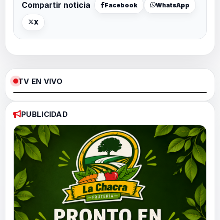
Compartir noticia
Facebook
WhatsApp
X
TV EN VIVO
Loaded
:
Pause
Unmute
Fullscree
0%
PUBLICIDAD