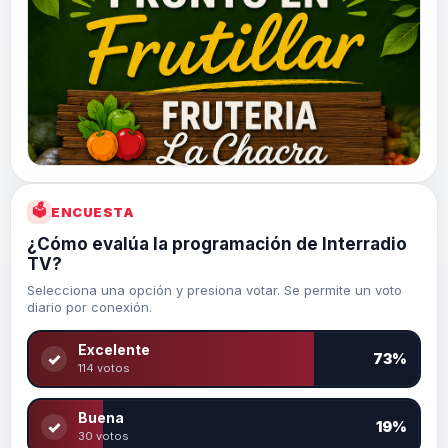
🗳
ENCUESTA
¿Cómo evalúa la programación de Interradio
TV?
Selecciona una opción y presiona votar. Se permite un voto
diario por conexión.
Excelente
✓
73%
114 votos
Buena
✓
19%
30 votos