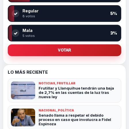
Regular
✓
5%
8 votos
Mala
✓
3%
5 votos
VOTAR
LO MÁS RECIENTE
NOTICIAS, FRUTILLAR
Frutillar y Llanquihue tendrán una baja
de 2,7% en las cuentas de la luz tras
nueva ley
NACIONAL, POLÍTICA
Senado llama a respetar el debido
proceso en caso que involucra a Fidel
Espinoza