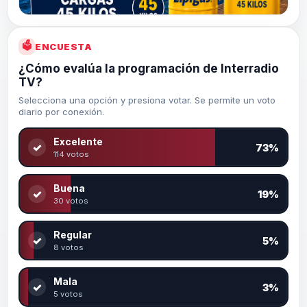
🗳
ENCUESTA
¿Cómo evalúa la programación de Interradio
TV?
Selecciona una opción y presiona votar. Se permite un voto
diario por conexión.
Excelente
✓
73%
114 votos
Buena
✓
19%
30 votos
Regular
✓
5%
8 votos
Mala
✓
3%
5 votos