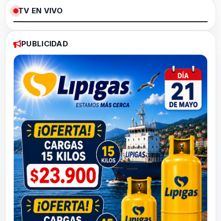
TV EN VIVO
Loaded
:
Pause
Unmute
Fullscree
0%
PUBLICIDAD