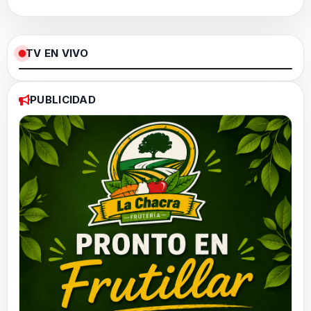
TV EN VIVO
Loaded
:
Pause
Unmute
Fullscree
0%
PUBLICIDAD