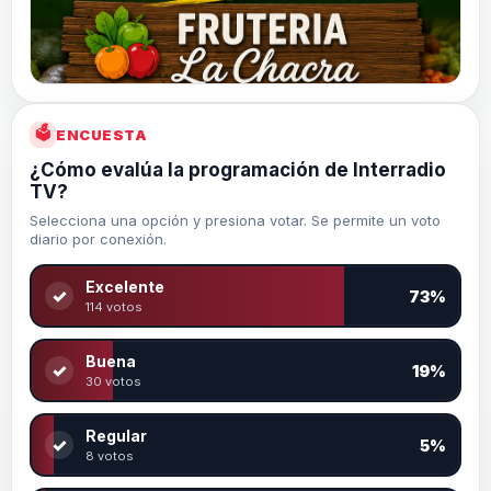
🗳
ENCUESTA
¿Cómo evalúa la programación de Interradio
TV?
Selecciona una opción y presiona votar. Se permite un voto
diario por conexión.
Excelente
✓
73%
114 votos
Buena
✓
19%
30 votos
Regular
✓
5%
8 votos