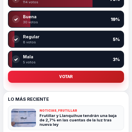
114 votos
Buena
✓
19%
30 votos
Regular
✓
5%
8 votos
Mala
✓
3%
5 votos
VOTAR
LO MÁS RECIENTE
NOTICIAS, FRUTILLAR
Frutillar y Llanquihue tendrán una baja
de 2,7% en las cuentas de la luz tras
nueva ley