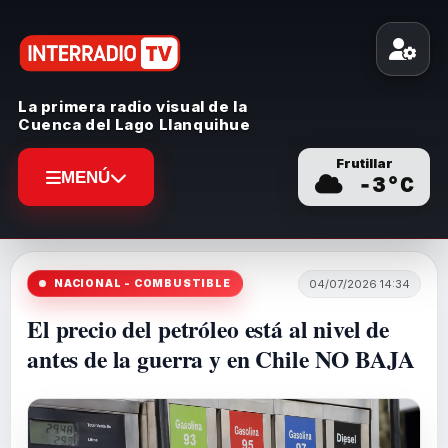
La primera radio visual de la
Cuenca del Lago Llanquihue
Frutillar
MENÚ
-3
°C
NACIONAL - COMBUSTIBLE
04/07/2026 14:34
El precio del petróleo está al nivel de
antes de la guerra y en Chile NO BAJA