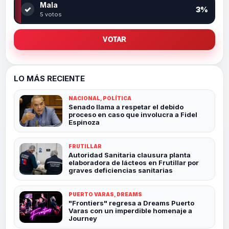
Mala
✓
3%
5 votos
VOTAR
LO MÁS RECIENTE
NACIONAL, POLÍTICA
Senado llama a respetar el debido
proceso en caso que involucra a Fidel
Espinoza
FRUTILLAR
Autoridad Sanitaria clausura planta
elaboradora de lácteos en Frutillar por
graves deficiencias sanitarias
PUERTO VARAS, DREAMS
"Frontiers" regresa a Dreams Puerto
Varas con un imperdible homenaje a
Journey