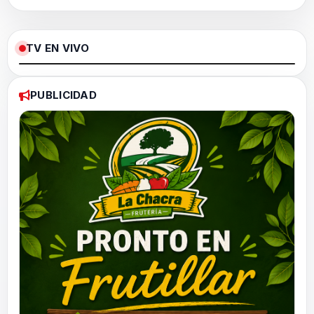
TV EN VIVO
Loaded
:
Pause
Unmute
Fullscree
0%
PUBLICIDAD