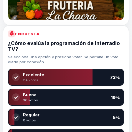
🗳
ENCUESTA
¿Cómo evalúa la programación de Interradio
TV?
Selecciona una opción y presiona votar. Se permite un voto
diario por conexión.
Excelente
✓
73%
114 votos
Buena
✓
19%
30 votos
Regular
✓
5%
8 votos